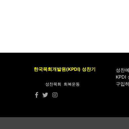
한국목회개발원(KPDI) 성찬기
성찬
KPDI
구입
성찬목회 회복운동